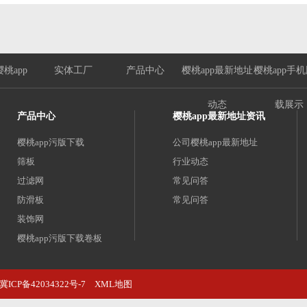
桃app
实体工厂
产品中心
樱桃app最新地址
樱桃app手
动态
载展示
产品中心
樱桃app最新地址资讯
樱桃app污版下载
公司樱桃app最新地址
筛板
行业动态
过滤网
常见问答
防滑板
常见问答
装饰网
樱桃app污版下载卷板
樱桃app污版下载护栏
网制品有限公司
PP樱桃app污版下载板
冀ICP备42034322号-7
XML地图
03@qq.com‬
孔型