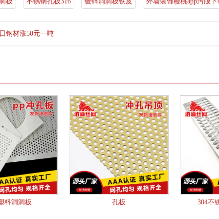
洞洞板
不锈钢孔板316
镀锌洞洞板铁皮
外墙装饰樱桃app污版
21日钢材涨50元一吨
塑料洞洞板
孔板
304